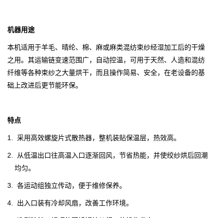
机器用途
本机适用于羊毛、晴纶、棉、麻或麻类混纺束纱经湿加工后的干燥
之用。其运输链变速范围广，自动控温，可用于天然、人造和混纺
纤维等各种束纱之大量
烘干
，而且操作简易、安全，在老设备的基
础上改进后更节能环保。
特点
1. 采用高效螺旋片式散热器，整机装贴保温层，热效高。
2. 从低温出口往高温入口逐渐回风，节省热能，并使绞纱烘后回潮
均匀。
3. 各运动组独立传动，便于维修保养。
4. 出入口装有冷却风扇，改善工作环境。