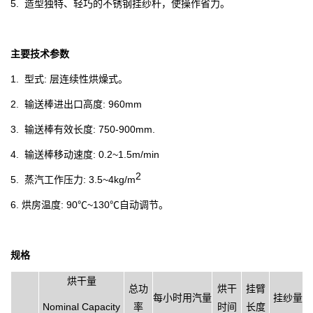
5. 造型独特、轻巧的不锈钢挂纱杆，使操作省力。
主要技术参数
1. 型式: 层连续性烘燥式。
2. 输送棒进出口高度: 960mm
3. 输送棒有效长度: 750-900mm.
4. 输送棒移动速度: 0.2~1.5m/min
2
5. 蒸汽工作压力: 3.5~4kg/m
6.
烘房温度: 90℃~130℃自动调节。
规格
烘干量
总功
烘干
挂臂
每小时用汽量
挂纱量
Nominal Capacity
率
时间
长度