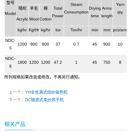
型号
Steam
Yarn
晴纶
羊毛
棉
Total
Drying
Arms
C
Consumption
qty.
Model
Power
time
length
Acrylic
Wool
Cotton
kg/hr
Kg/Hr
kg/hr
kw
Ton/hr
min
mm
pcs/arm
NDC-
1200
800
800
37
0.7
45
900
10
5
NDC-
1800
1200
1200
47.2
1
45
750
8
6
所列规格如果改良或修改，不再另行通知。
上一个：
YH全充满式绞纱染色机
下一个：
DC隧道式束纱烘干机
相关产品