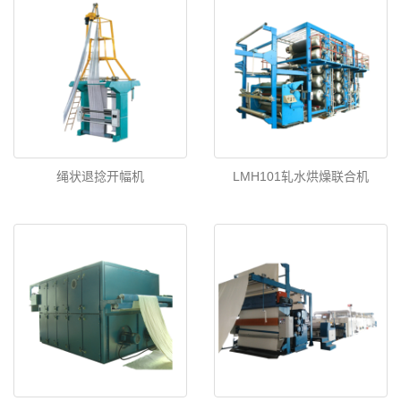
绳状退捻开幅机
LMH101轧水烘燥联合机