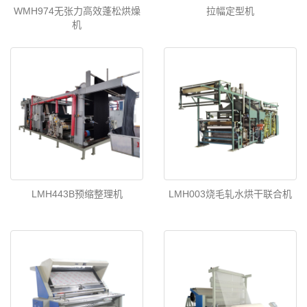
WMH974无张力高效蓬松烘燥
拉幅定型机
机
LMH443B预缩整理机
LMH003烧毛轧水烘干联合机