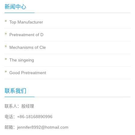
新闻中心
Top Manufacturer
Pretreatment of D
Mechanisms of Cle
The singeing
Good Pretreatment
联系我们
联系人：殷经理
电话：+86-18168890996
邮箱：jennifer8992@hotmail.com