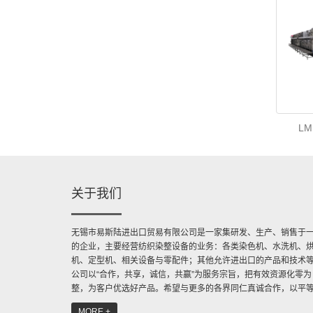
L
关于我们
无锡市易斯陆进出口贸易有限公司是一家集研发、生产、销售于
的企业，主要经营纺织染整设备的业务：各类染色机、水洗机、
机、定型机、相关设备与零配件；其他允许进出口的产品和技术
公司以“合作，共享，诚信，共赢”为服务宗旨，把有效资源化零为
整，为客户优选好产品。希望与更多的各界同仁真诚合作，以平
利的原则与各贸易伙伴共谋发展，开创更加辉煌的未来。 ...
MORE +