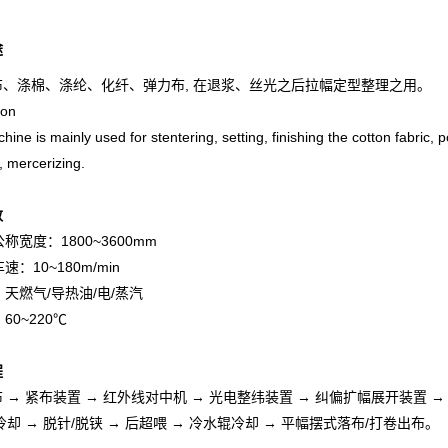
途
布、涤棉、涤纶、化纤、弹力布, 在退浆、丝光之后拉幅定型整理之用。
ion
ine is mainly used for stentering, setting, finishing the cotton fabric, pol
, mercerizing.
数
公称宽度：1800~3600mm
车速：10~180m/min
源：天燃气/导热油/电/蒸汽
：60~220℃
程
 → 紧布装置 → 红外线对中机 → 光电整纬装置 → 纠偏扩幅展开装置 → 
冷却 → 脱针/脱铗 → 后超喂 → 冷水辊冷却 → 平幅摆式落布/打卷出布。