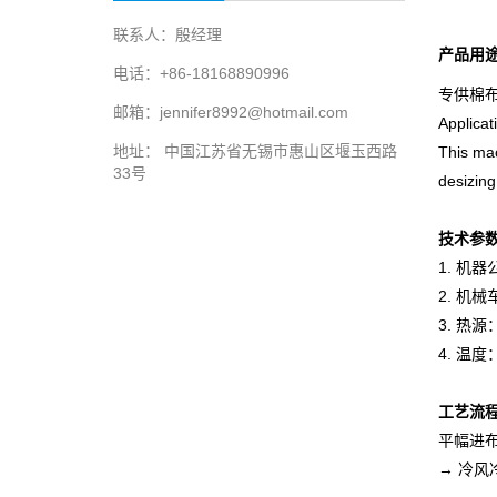
联系人：殷经理
产品用
电话：+86-18168890996
专供棉
邮箱：jennifer8992@hotmail.com
Applicat
地址： 中国江苏省无锡市惠山区堰玉西路
This mach
33号
desizing
技术参
1. 机器
2. 机械
3. 热
4. 温度
工艺流
平幅进布
→ 冷风