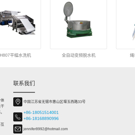
MH807平幅水洗机
全自动变频脱水机
绳
联系我们
一体
中国江苏省无锡市惠山区堰玉西路33号
烘干
+86-18051514001
等。
+86-18168890996
等互
jennifer8992@hotmail.com