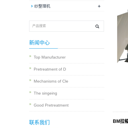
+
纱整理机
新闻中心
Top Manufacturer
Pretreatment of D
Mechanisms of Cle
The singeing
Good Pretreatment
BM拉
联系我们