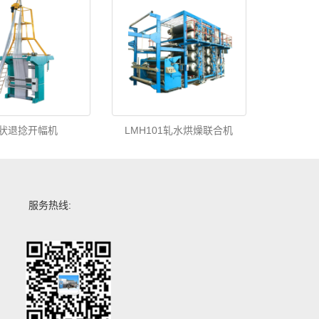
状退捻开幅机
LMH101轧水烘燥联合机
服务热线: